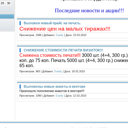
29
30
Последние новости и акции!!!
Выложен новый прайс на печать.
Снижение цен на малых тиражах!!!
Просмотров:
1096
|
Добавил:
Daddy
|
Дата:
23.03.2010
СНИЖЕНИЕ СТОИМОСТИ ПЕЧАТИ ВИЗИТОК!!!
Снижена стоимость печати!!!
3000 шт. (4+4, 300 гр.
коп. до 75 коп. Печать 5000 шт. (4+4, 300 гр.) сниже
65 коп.
Просмотров:
983
|
Добавил:
Daddy
|
Дата:
18.02.2010
Выложены новые макеты в векторе
Произошло пополнение макетов в векторе!!!
Просмотров:
1090
|
Добавил:
Daddy
|
Дата:
12.02.2010