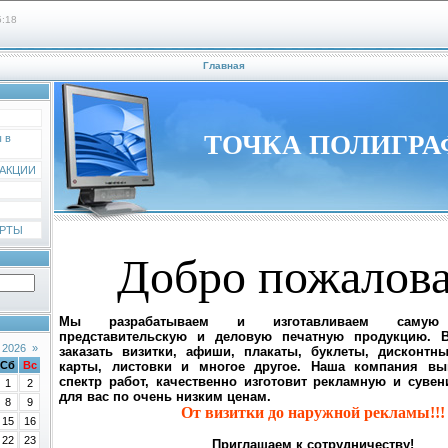
5:18
Главная
ТОЧКА ПОЛИГР
 в
 АКЦИИ
АРТЫ
Добро пожалова
Мы разрабатываем и изготавливаем самую 
представительскую
и
деловую
печатную продукцию. 
 2026
»
заказать визитки, афиши, плакаты, буклеты, дисконтн
Сб
Вс
карты, листовки и многое другое. Наша компания вы
спектр работ, качественно изготовит рекламную и суве
1
2
для вас по очень низким ценам.
8
9
От визитки до наружной рекламы!!!
15
16
22
23
Приглашаем к сотрудничеству!