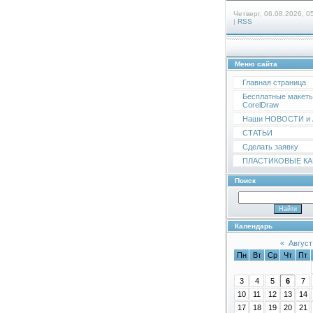
Четверг, 06.08.2026, 0
|
RSS
Меню сайта
Главная страница
Бесплатные макеты
CorelDraw
Наши НОВОСТИ и
СТАТЬИ
Сделать заявку
ПЛАСТИКОВЫЕ К
Поиск
Календарь
«
Август
Пн
Вт
Ср
Чт
Пт
3
4
5
6
7
10
11
12
13
14
17
18
19
20
21